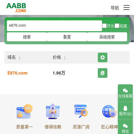
导航
开头
结尾
搜索
重置
高级搜索
▲
▲
域名
价格
▼
▼
E876.com
1.98万
在线客服
服务QQ
质量第一
值得信赖
资源广阔
匠心精神
微信