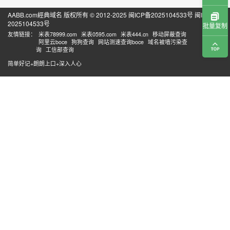
AABB.com經典域名 版权所有 © 2012-2025
闽ICP备2025104533号
闽ICP备
2025104533号
批量复制
友情链接：
米表78999.com
米表0595.com
米表444.cn
移动屏蔽查询
阿里云boce
狗狗查询
网站测速查询boce
域名被墙污染查
询
工信部查询
简单好记+朗朗上口+深入人心