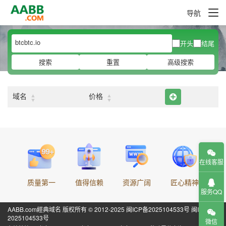
导航
开头
结尾
搜索
重置
高级搜索
▲
▲
域名
价格
▼
▼
在线客服
质量第一
值得信赖
资源广阔
匠心精神
服务QQ
AABB.com經典域名 版权所有 © 2012-2025
闽ICP备2025104533号
闽ICP备
2025104533号
微信