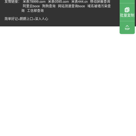
友情链接：
米表78999.com
米表0595.com
米表444.cn
移动屏蔽查询
阿里云boce
狗狗查询
网站测速查询boce
域名被墙污染查
询
工信部查询
批量复制
简单好记+朗朗上口+深入人心