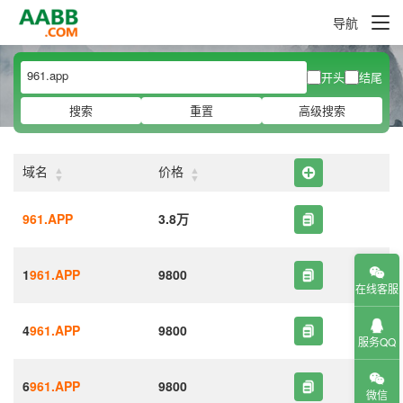
导航
开头
结尾
搜索
重置
高级搜索
▲
▲
域名
价格
▼
▼
961.APP
3.8万
1
961.APP
9800
在线客服
4
961.APP
9800
服务QQ
6
961.APP
9800
微信