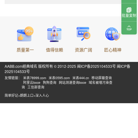
批量复制
质量第一
值得信赖
资源广阔
匠心精神
AABB.com經典域名 版权所有 © 2012-2025
闽ICP备2025104533号
闽ICP备
2025104533号
友情链接：
米表78999.com
米表0595.com
米表444.cn
移动屏蔽查询
阿里云boce
狗狗查询
网站测速查询boce
域名被墙污染查
询
工信部查询
简单好记+朗朗上口+深入人心