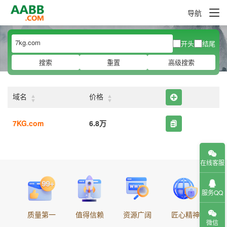
导航
开头
结尾
搜索
重置
高级搜索
▲
▲
域名
价格
▼
▼
7KG.com
6.8万
在线客服
服务QQ
质量第一
值得信赖
资源广阔
匠心精神
微信