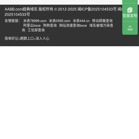
AABB.com經典域名 版权所有 © 2012-2025
闽ICP备2025104533号
闽ICP备
2025104533号
批量复制
友情链接：
米表78999.com
米表0595.com
米表444.cn
移动屏蔽查询
阿里云boce
狗狗查询
网站测速查询boce
域名被墙污染查
询
工信部查询
简单好记+朗朗上口+深入人心