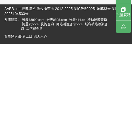
AABB.com經典域名 版权所有 © 2012-2025
闽ICP备2025104533号
闽ICP备
2025104533号
批量复制
友情链接：
米表78999.com
米表0595.com
米表444.cn
移动屏蔽查询
阿里云boce
狗狗查询
网站测速查询boce
域名被墙污染查
询
工信部查询
简单好记+朗朗上口+深入人心