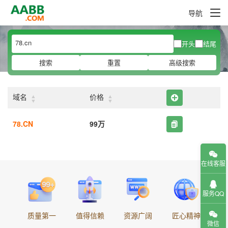
导航
开头
结尾
搜索
重置
高级搜索
▲
▲
域名
价格
▼
▼
78.CN
99万
在线客服
服务QQ
质量第一
值得信赖
资源广阔
匠心精神
微信