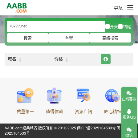
导航
开头
结尾
搜索
重置
高级搜索
▲
▲
域名
价格
▼
▼
在线客服
质量第一
值得信赖
资源广阔
匠心精神
服务QQ
AABB.com經典域名 版权所有 © 2012-2025
闽ICP备2025104533号
闽ICP备
2025104533号
微信