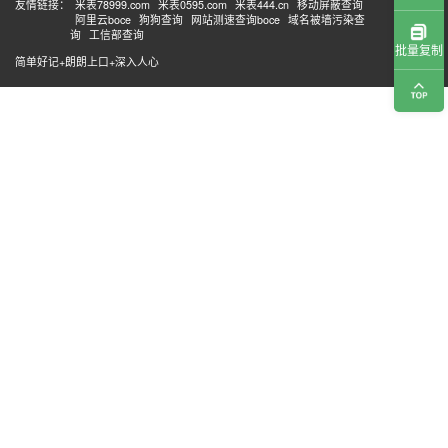
友情链接：
米表78999.com
米表0595.com
米表444.cn
移动屏蔽查询
阿里云boce
狗狗查询
网站测速查询boce
域名被墙污染查
询
工信部查询
批量复制
简单好记+朗朗上口+深入人心