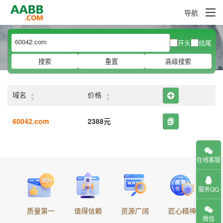
导航
开头
结尾
搜索
重置
高级搜索
▲
▲
域名
价格
▼
▼
60042.com
2388元
在线客服
服务QQ
质量第一
值得信赖
资源广阔
匠心精神
微信