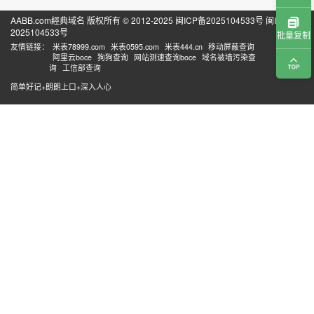
AABB.com經典域名 版权所有 © 2012-2025
闽ICP备2025104533号
闽ICP备
2025104533号
批量复制
友情链接：
米表78999.com
米表0595.com
米表444.cn
移动屏蔽查询
阿里云boce
狗狗查询
网站测速查询boce
域名被墙污染查
询
工信部查询
简单好记+朗朗上口+深入人心