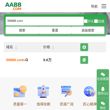
导航
开头
结尾
搜索
重置
高级搜索
▲
▲
域名
价格
▼
▼
59988.com
-Q
9.8万
在线客服
服务QQ
质量第一
值得信赖
资源广阔
匠心精神
微信