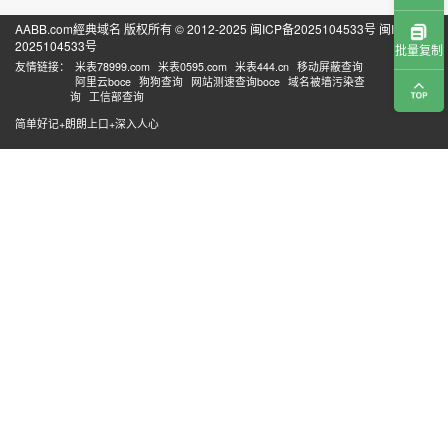
AABB.com經典域名 版权所有 © 2012-2025
闽ICP备2025104533号
闽ICP备
2025104533号
批量复制
友情链接：
米表78999.com
米表0595.com
米表444.cn
移动屏蔽查询
阿里云boce
狗狗查询
网站测速查询boce
域名被墙污染查
询
工信部查询
简单好记+朗朗上口+深入人心