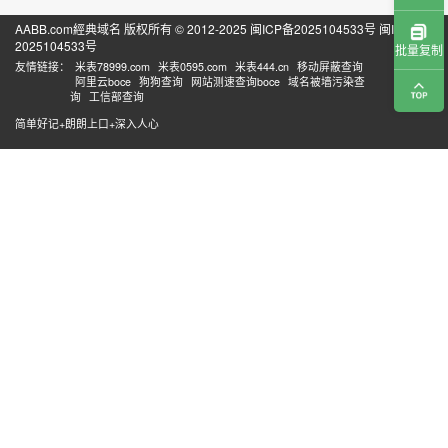
AABB.com經典域名 版权所有 © 2012-2025
闽ICP备2025104533号
闽ICP备
2025104533号
批量复制
友情链接：
米表78999.com
米表0595.com
米表444.cn
移动屏蔽查询
阿里云boce
狗狗查询
网站测速查询boce
域名被墙污染查
询
工信部查询
简单好记+朗朗上口+深入人心