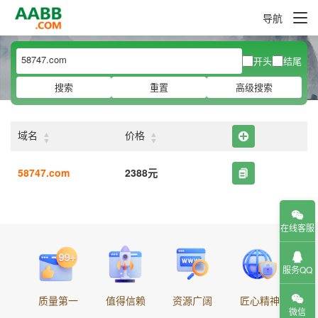
导航
开头
结尾
搜索
重置
高级搜索
▲
▲
域名
价格
▼
▼
58747.com
2388元
在线客服
服务QQ
质量第一
值得信赖
资源广阔
匠心精神
微信