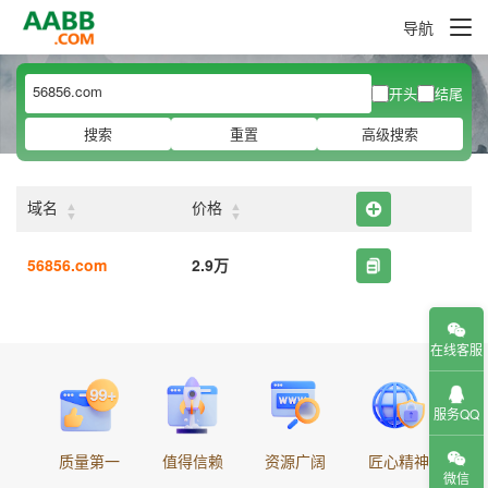
导航
开头
结尾
搜索
重置
高级搜索
▲
▲
域名
价格
▼
▼
56856.com
2.9万
在线客服
服务QQ
质量第一
值得信赖
资源广阔
匠心精神
微信