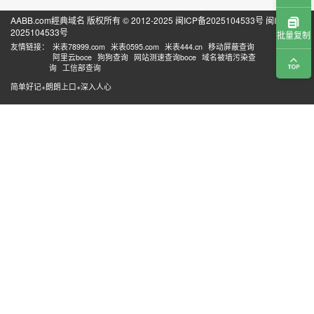
AABB.com經典域名 版权所有 © 2012-2025
闽ICP备2025104533号
闽ICP备
2025104533号
批量复制
友情链接：
米表78999.com
米表0595.com
米表444.cn
移动屏蔽查询
阿里云boce
狗狗查询
网站测速查询boce
域名被墙污染查
询
工信部查询
简单好记+朗朗上口+深入人心