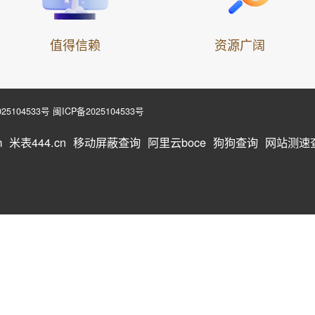
值得信赖
资源广阔
25104533号
闽ICP备2025104533号
m
米表444.cn
移动屏蔽查询
阿里云boce
狗狗查询
网站测速查