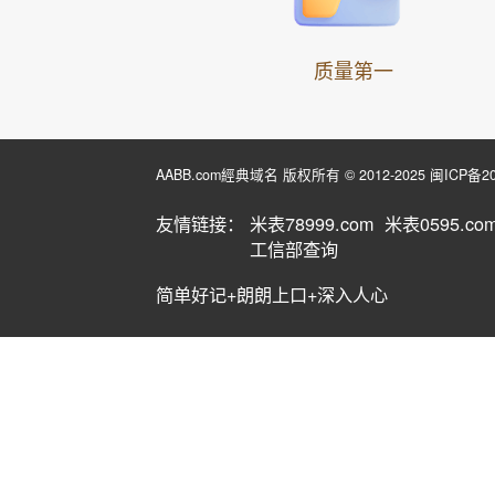
质量第一
AABB.com經典域名 版权所有 © 2012-2025
闽ICP备20
友情链接：
米表78999.com
米表0595.co
工信部查询
简单好记+朗朗上口+深入人心