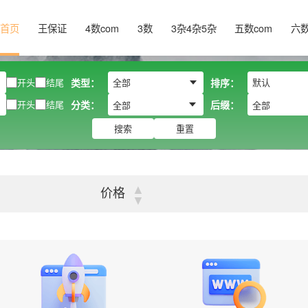
首页
王保证
4数com
3数
3杂4杂5杂
五数com
六
开头
结尾
类型：
排序：
开头
结尾
分类：
后缀：
全部
全部
搜索
重置
▲
价格
▼