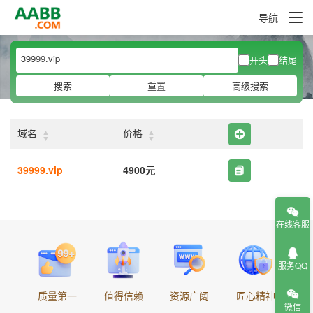
导航
开头
结尾
搜索
重置
高级搜索
▲
▲
域名
价格
▼
▼
39999.vip
4900元
在线客服
服务QQ
质量第一
值得信赖
资源广阔
匠心精神
微信