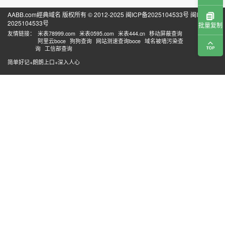
AABB.com經典域名 版权所有 © 2012-2025
闽ICP备2025104533号
闽ICP备
2025104533号
批量复制
友情链接：
米表78999.com
米表0595.com
米表444.cn
移动屏蔽查询
阿里云boce
狗狗查询
网站测速查询boce
域名被墙污染查
询
工信部查询
简单好记+朗朗上口+深入人心