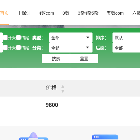
首页
王保证
4数com
3数
3杂4杂5杂
五数com
六
开头
结尾
类型：
排序：
开头
结尾
分类：
后缀：
全部
全部
搜索
重置
▲
价格
▼
9800