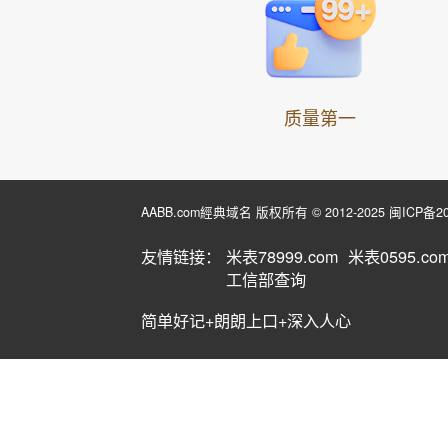
质量第一
AABB.com經典域名 版权所有 © 2012-2025
闽ICP备20
友情链接：
米表78999.com
米表0595.co
工信部查询
简单好记+朗朗上口+深入人心