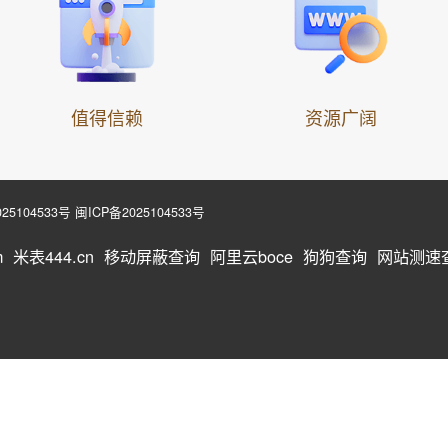
值得信赖
资源广阔
25104533号
闽ICP备2025104533号
m
米表444.cn
移动屏蔽查询
阿里云boce
狗狗查询
网站测速查