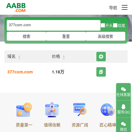
导航
开头
结尾
搜索
重置
高级搜索
▲
▲
域名
价格
▼
▼
377com.com
1.18万
在线客服
服务QQ
质量第一
值得信赖
资源广阔
匠心精神
微信