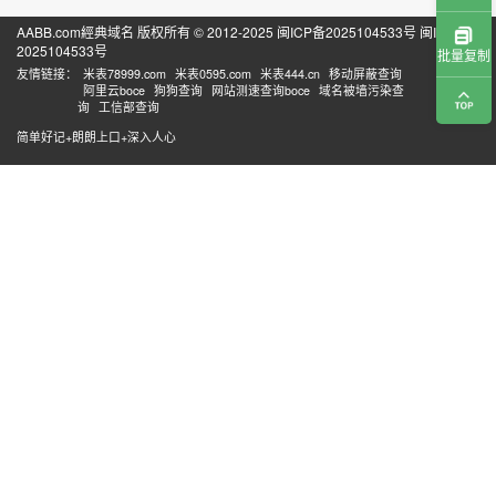
AABB.com經典域名 版权所有 © 2012-2025
闽ICP备2025104533号
闽ICP备
2025104533号
批量复制
友情链接：
米表78999.com
米表0595.com
米表444.cn
移动屏蔽查询
阿里云boce
狗狗查询
网站测速查询boce
域名被墙污染查
询
工信部查询
简单好记+朗朗上口+深入人心