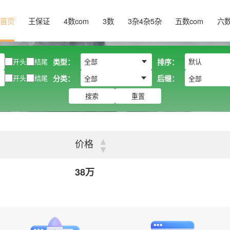
首页
王保证
4数com
3数
3杂4杂5杂
五数com
六
开头
结尾
类型：
排序：
开头
结尾
分类：
后缀：
全部
全部
搜索
重置
▲
价格
▼
38万