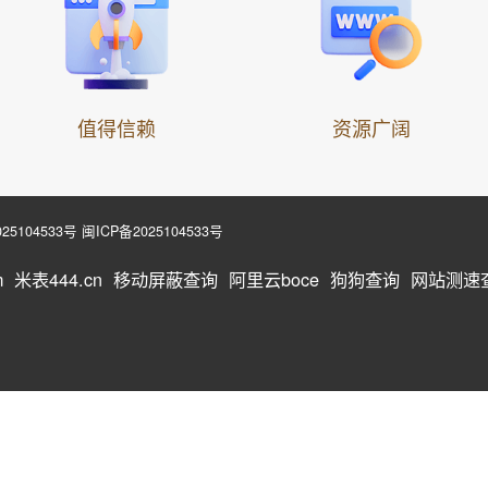
值得信赖
资源广阔
25104533号
闽ICP备2025104533号
m
米表444.cn
移动屏蔽查询
阿里云boce
狗狗查询
网站测速查