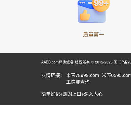
质量第一
AABB.com經典域名 版权所有 © 2012-2025
闽ICP备20
友情链接：
米表78999.com
米表0595.co
工信部查询
简单好记+朗朗上口+深入人心