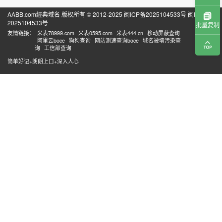
AABB.com經典域名 版权所有 © 2012-2025
闽ICP备2025104533号
闽ICP备
2025104533号
批量复制
友情链接：
米表78999.com
米表0595.com
米表444.cn
移动屏蔽查询
阿里云boce
狗狗查询
网站测速查询boce
域名被墙污染查
询
工信部查询
简单好记+朗朗上口+深入人心