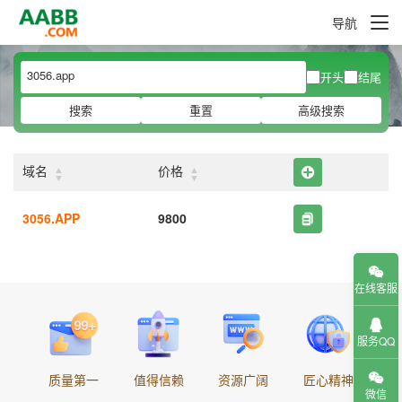
导航
开头
结尾
搜索
重置
高级搜索
▲
▲
域名
价格
▼
▼
3056.APP
9800
在线客服
服务QQ
质量第一
值得信赖
资源广阔
匠心精神
微信