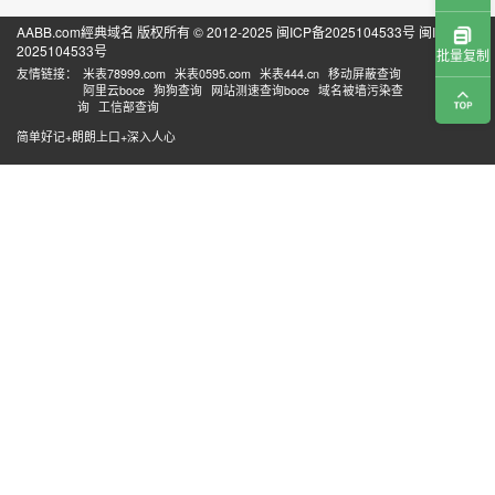
AABB.com經典域名 版权所有 © 2012-2025
闽ICP备2025104533号
闽ICP备
2025104533号
批量复制
友情链接：
米表78999.com
米表0595.com
米表444.cn
移动屏蔽查询
阿里云boce
狗狗查询
网站测速查询boce
域名被墙污染查
询
工信部查询
简单好记+朗朗上口+深入人心