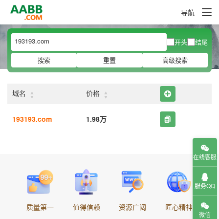
导航
开头
结尾
搜索
重置
高级搜索
▲
▲
域名
价格
▼
▼
193193.com
1.98万
在线客服
服务QQ
质量第一
值得信赖
资源广阔
匠心精神
微信