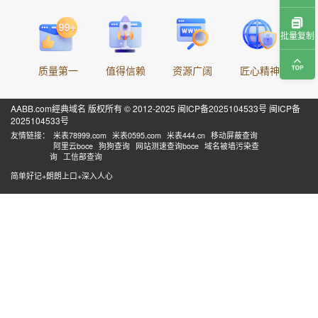
批量复制
质量第一
值得信赖
资源广阔
匠心精神
AABB.com經典域名 版权所有 © 2012-2025
闽ICP备2025104533号
闽ICP备
2025104533号
友情链接：
米表78999.com
米表0595.com
米表444.cn
移动屏蔽查询
阿里云boce
狗狗查询
网站测速查询boce
域名被墙污染查
询
工信部查询
简单好记+朗朗上口+深入人心