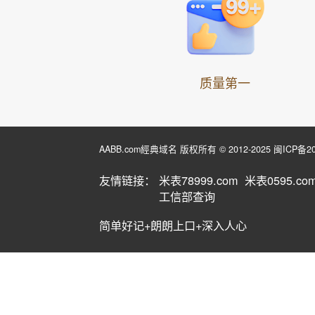
质量第一
AABB.com經典域名 版权所有 © 2012-2025
闽ICP备20
友情链接：
米表78999.com
米表0595.co
工信部查询
简单好记+朗朗上口+深入人心