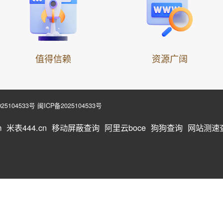
值得信赖
资源广阔
25104533号
闽ICP备2025104533号
m
米表444.cn
移动屏蔽查询
阿里云boce
狗狗查询
网站测速查