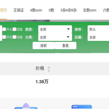
首页
王保证
4数com
3数
3杂4杂5杂
五数com
六
开头
结尾
类型：
排序：
开头
结尾
分类：
后缀：
全部
全部
搜索
重置
▲
价格
▼
1.38万