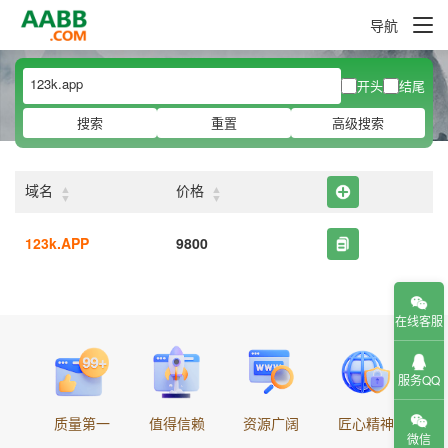
导航
开头
结尾
搜索
重置
高级搜索
▲
▲
域名
价格
▼
▼
123k.APP
9800
在线客服
服务QQ
质量第一
值得信赖
资源广阔
匠心精神
微信