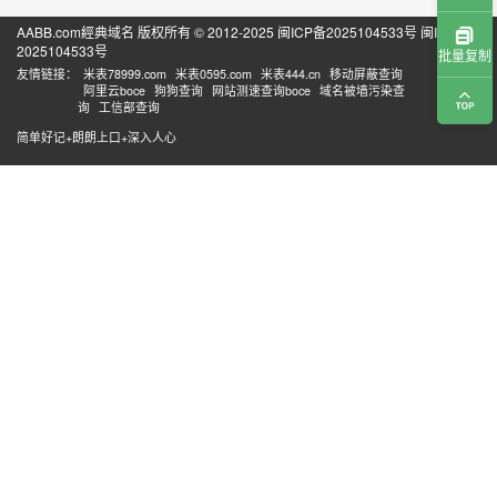
AABB.com經典域名 版权所有 © 2012-2025
闽ICP备2025104533号
闽ICP备
2025104533号
批量复制
友情链接：
米表78999.com
米表0595.com
米表444.cn
移动屏蔽查询
阿里云boce
狗狗查询
网站测速查询boce
域名被墙污染查
询
工信部查询
简单好记+朗朗上口+深入人心