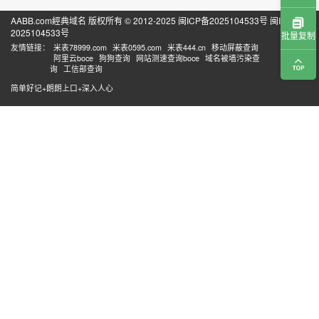
AABB.com經典域名 版权所有 © 2012-2025
闽ICP备2025104533号
闽ICP备
2025104533号
批量复制
友情链接：
米表78999.com
米表0595.com
米表444.cn
移动屏蔽查询
阿里云boce
狗狗查询
网站测速查询boce
域名被墙污染查
询
工信部查询
简单好记+朗朗上口+深入人心