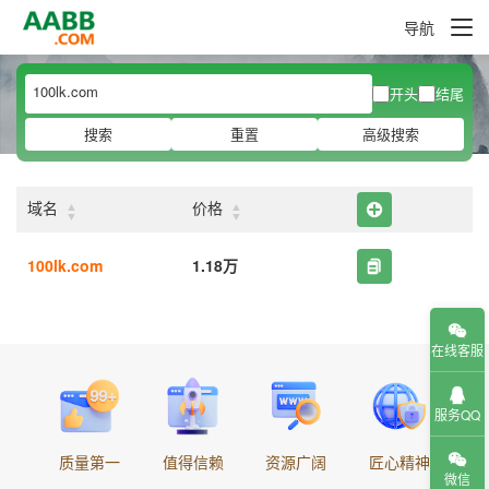
导航
开头
结尾
搜索
重置
高级搜索
▲
▲
域名
价格
▼
▼
100lk.com
1.18万
在线客服
服务QQ
质量第一
值得信赖
资源广阔
匠心精神
微信