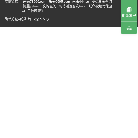
友情链接：
米表78999.com
米表0595.com
米表444.cn
移动屏蔽查询
阿里云boce
狗狗查询
网站测速查询boce
域名被墙污染查
询
工信部查询
批量复制
简单好记+朗朗上口+深入人心