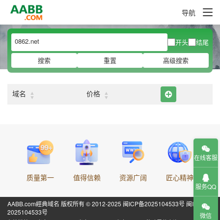
导航
开头
结尾
搜索
重置
高级搜索
▲
▲
域名
价格
▼
▼
在线客服
质量第一
值得信赖
资源广阔
匠心精神
服务QQ
AABB.com經典域名 版权所有 © 2012-2025
闽ICP备2025104533号
闽ICP备
2025104533号
微信