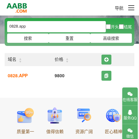
导航
开头
结尾
搜索
重置
高级搜索
▲
▲
域名
价格
▼
▼
0828.APP
9800
在线客服
服务QQ
质量第一
值得信赖
资源广阔
匠心精神
微信