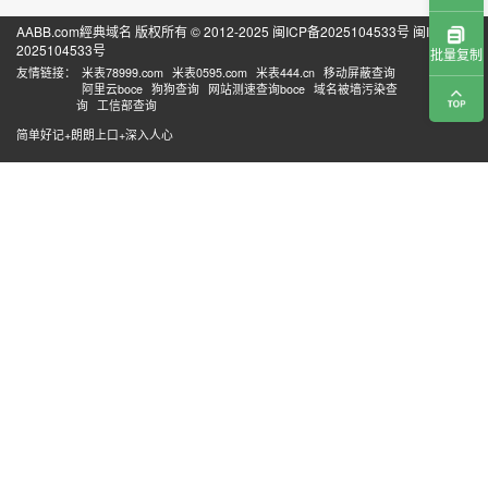
AABB.com經典域名 版权所有 © 2012-2025
闽ICP备2025104533号
闽ICP备
2025104533号
批量复制
友情链接：
米表78999.com
米表0595.com
米表444.cn
移动屏蔽查询
阿里云boce
狗狗查询
网站测速查询boce
域名被墙污染查
询
工信部查询
简单好记+朗朗上口+深入人心