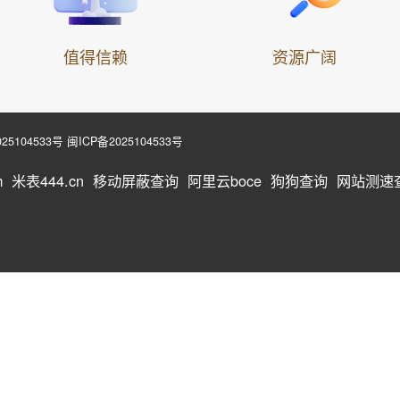
值得信赖
资源广阔
25104533号
闽ICP备2025104533号
m
米表444.cn
移动屏蔽查询
阿里云boce
狗狗查询
网站测速查