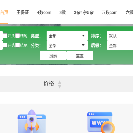
首页
王保证
4数com
3数
3杂4杂5杂
五数com
六
开头
结尾
类型：
排序：
开头
结尾
分类：
后缀：
全部
全部
搜索
重置
▲
价格
▼