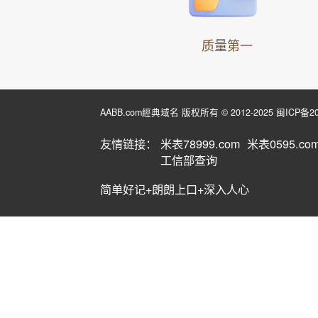
质量第一
AABB.com經典域名 版权所有 © 2012-2025
闽ICP备20
友情链接：
米表78999.com
米表0595.co
工信部查询
简单好记+朗朗上口+深入人心