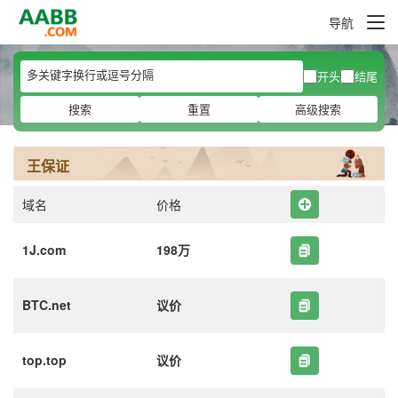
导航
开头
结尾
搜索
重置
高级搜索
王保证
域名
价格
1J.com
198万
BTC.net
议价
top.top
议价