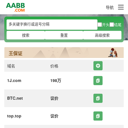
导航
开头
结尾
搜索
重置
高级搜索
王保证
域名
价格
1J.com
198万
BTC.net
议价
top.top
议价