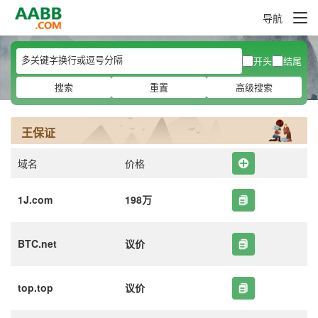
导航
开头
结尾
搜索
重置
高级搜索
王保证
域名
价格
1J.com
198万
BTC.net
议价
top.top
议价