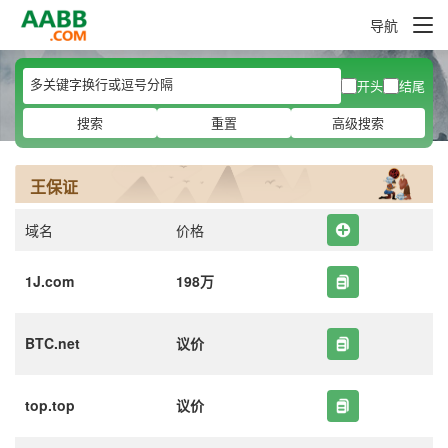
导航
开头
结尾
搜索
重置
高级搜索
王保证
域名
价格
1J.com
198万
BTC.net
议价
top.top
议价