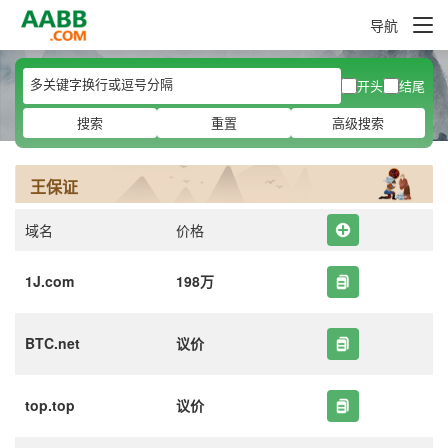
导航
开头
结尾
搜索
重置
高级搜索
王保证
域名
价格
1J.com
198万
BTC.net
议价
top.top
议价