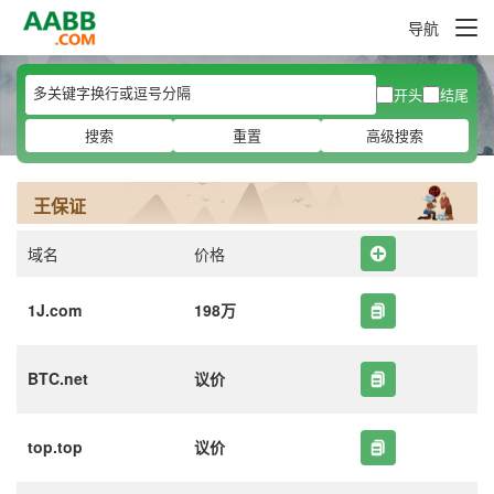
导航
开头
结尾
搜索
重置
高级搜索
王保证
域名
价格
1J.com
198万
BTC.net
议价
top.top
议价