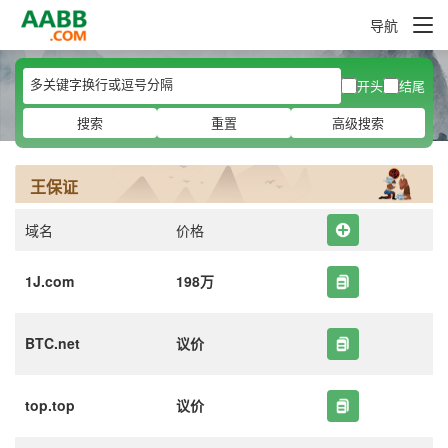
导航
开头
结尾
搜索
重置
高级搜索
王保证
域名
价格
1J.com
198万
BTC.net
议价
top.top
议价