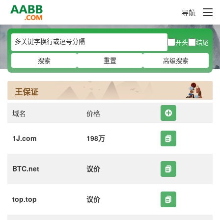
导航
开头
结尾
搜索
重置
高级搜索
王保证
域名
价格
1J.com
198万
BTC.net
议价
top.top
议价