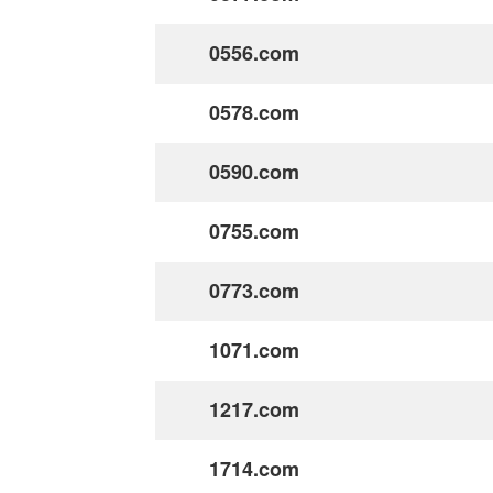
0556.com
0578.com
0590.com
0755.com
0773.com
1071.com
1217.com
1714.com