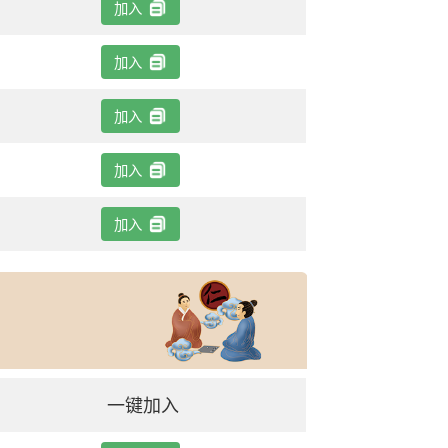
加入
加入
加入
加入
加入
一键加入