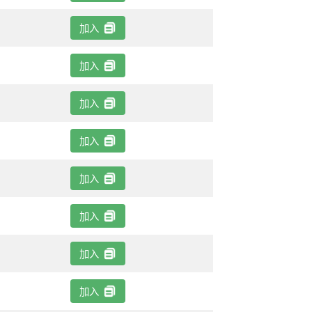
加入
加入
加入
加入
加入
加入
加入
加入