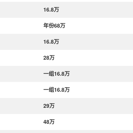
16.8万
年份68万
16.8万
28万
一组16.8万
一组16.8万
29万
48万