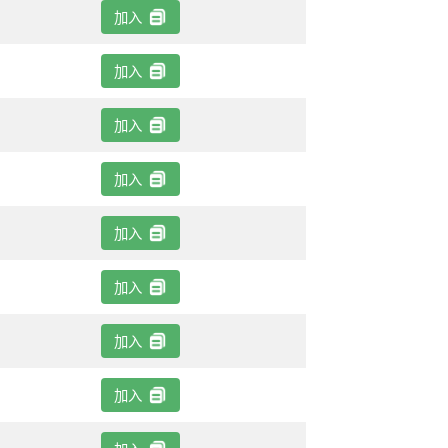
加入
加入
加入
加入
加入
加入
加入
加入