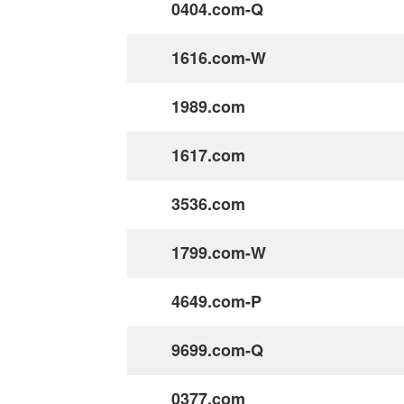
0404.com-Q
1616.com-W
1989.com
1617.com
3536.com
1799.com-W
4649.com-P
9699.com-Q
0377.com