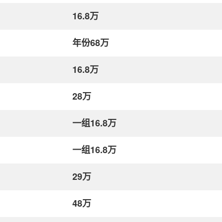
16.8万
年份68万
16.8万
28万
一组16.8万
一组16.8万
29万
48万