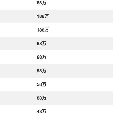
88万
188万
188万
68万
68万
58万
58万
88万
48万