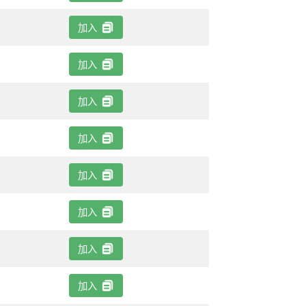
加入
加入
加入
加入
加入
加入
加入
加入