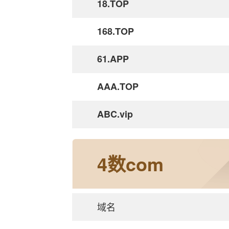
18.TOP
168.TOP
61.APP
AAA.TOP
ABC.vip
4数com
域名