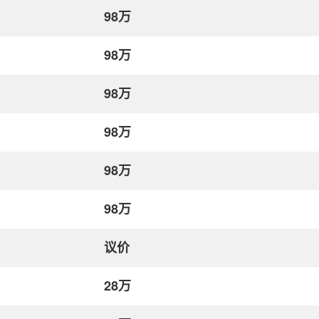
98万
98万
98万
98万
98万
98万
议价
28万