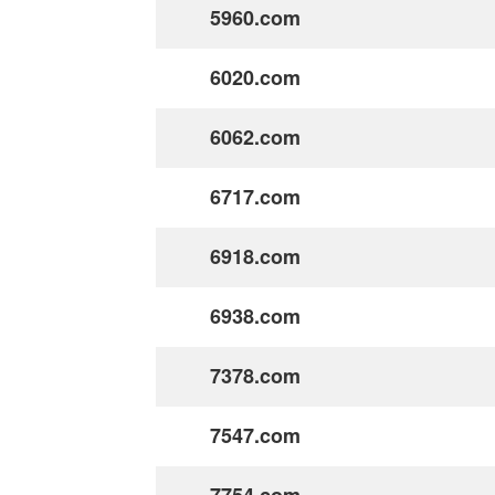
5960.com
6020.com
6062.com
6717.com
6918.com
6938.com
7378.com
7547.com