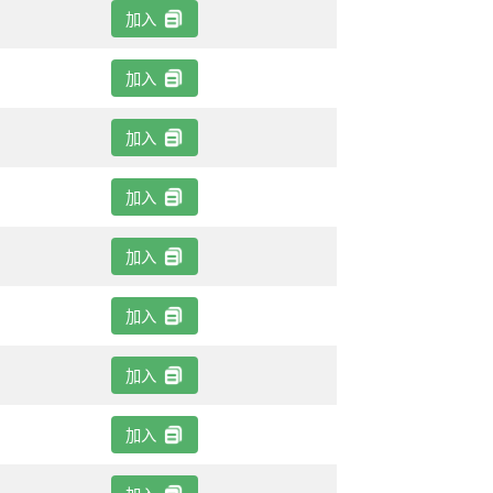
加入
加入
加入
加入
加入
加入
加入
加入