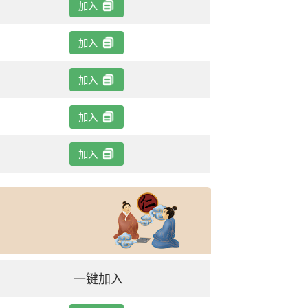
加入
加入
加入
加入
加入
一键加入