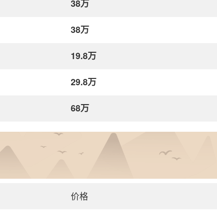
38万
38万
19.8万
29.8万
68万
价格