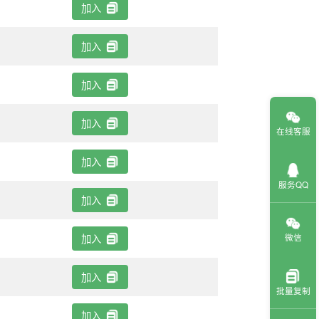
加入
加入
加入
加入
在线客服
加入
服务QQ
加入
加入
微信
加入
批量复制
加入