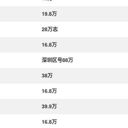
19.8万
28万志
16.8万
深圳区号88万
38万
16.8万
39.9万
16.8万