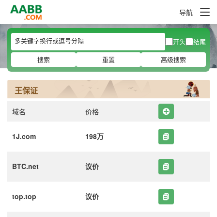
导航
开头
结尾
搜索
重置
高级搜索
王保证
域名
价格
1J.com
198万
BTC.net
议价
top.top
议价