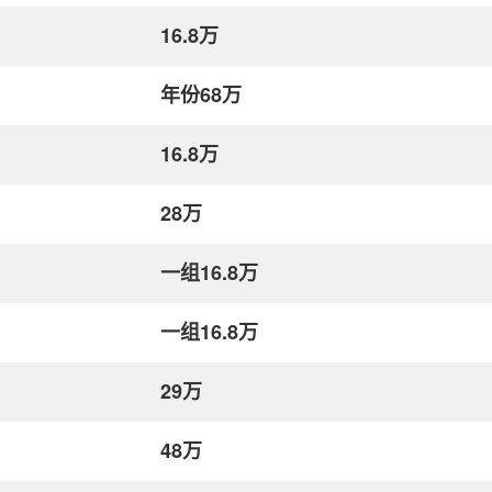
16.8万
年份68万
16.8万
28万
一组16.8万
一组16.8万
29万
48万