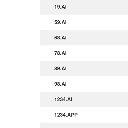
19.Ai
59.Ai
68.Ai
78.Ai
89.Ai
98.Ai
1234.Ai
1234.APP