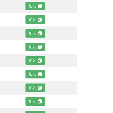
加入
加入
加入
加入
加入
加入
加入
加入