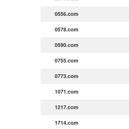
0556.com
0578.com
0590.com
0755.com
0773.com
1071.com
1217.com
1714.com