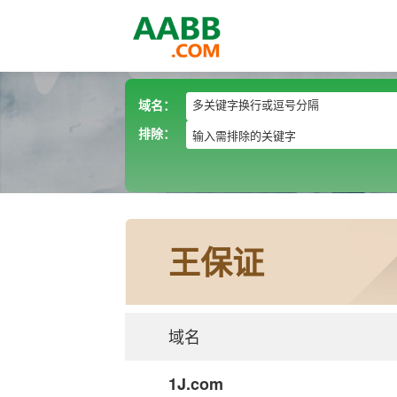
域名：
排除：
王保证
域名
1J.com