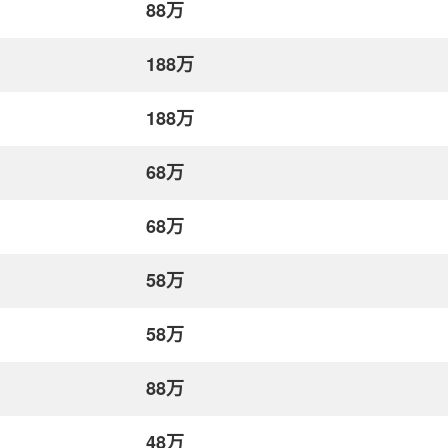
88万
188万
188万
68万
68万
58万
58万
88万
48万