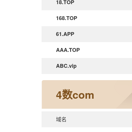
18.TOP
168.TOP
61.APP
AAA.TOP
ABC.vip
4数com
域名