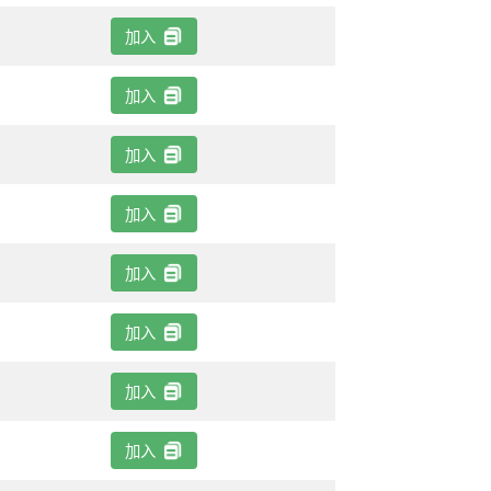
加入
加入
加入
加入
加入
加入
加入
加入