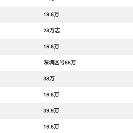
19.8万
28万志
16.8万
深圳区号88万
38万
16.8万
39.9万
16.8万