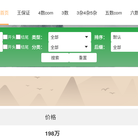
首页
王保证
4数com
3数
3杂4杂5杂
五数com
六
开头
结尾
类型：
排序：
开头
结尾
分类：
后缀：
全部
全部
搜索
重置
价格
198万