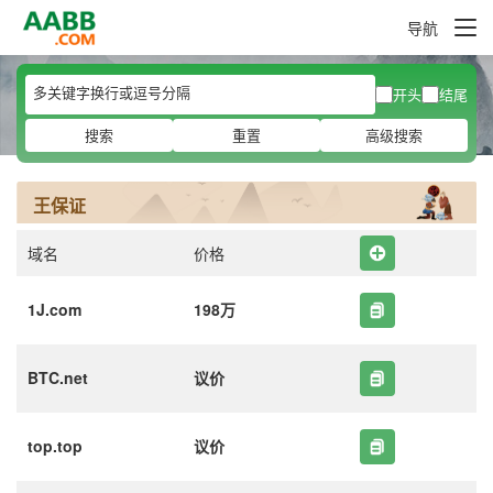
导航
开头
结尾
搜索
重置
高级搜索
王保证
域名
价格
1J.com
198万
BTC.net
议价
top.top
议价