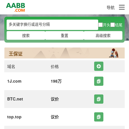
导航
开头
结尾
搜索
重置
高级搜索
王保证
域名
价格
1J.com
198万
BTC.net
议价
top.top
议价