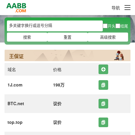
导航
开头
结尾
搜索
重置
高级搜索
王保证
域名
价格
1J.com
198万
BTC.net
议价
top.top
议价