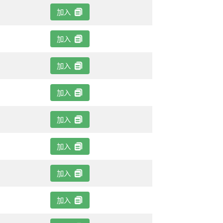
加入
加入
加入
加入
加入
加入
加入
加入