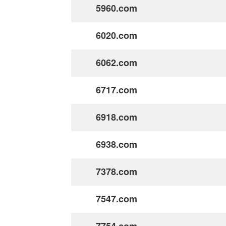
5960.com
6020.com
6062.com
6717.com
6918.com
6938.com
7378.com
7547.com