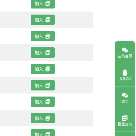
加入
加入
加入
加入
在线客服
加入
服务QQ
加入
加入
微信
加入
批量复制
加入