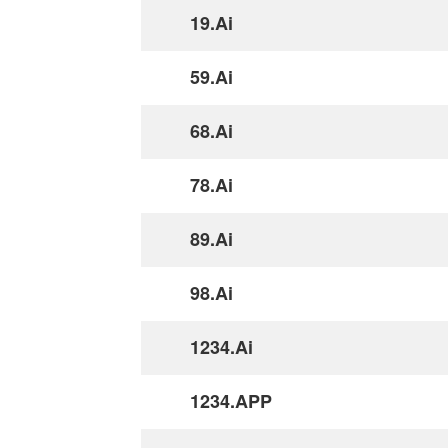
19.Ai
59.Ai
68.Ai
78.Ai
89.Ai
98.Ai
1234.Ai
1234.APP