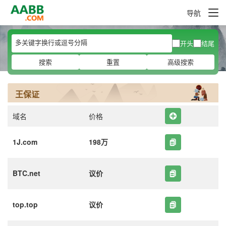
导航
开头
结尾
搜索
重置
高级搜索
王保证
域名
价格
1J.com
198万
BTC.net
议价
top.top
议价