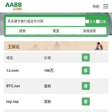
导航
开头
结尾
搜索
重置
高级搜索
王保证
域名
价格
1J.com
198万
BTC.net
议价
top.top
议价