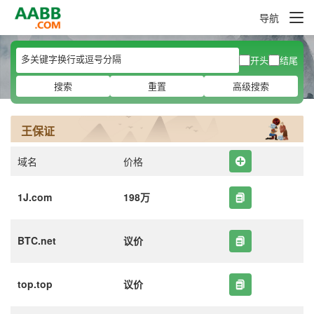
导航
开头
结尾
搜索
重置
高级搜索
王保证
域名
价格
1J.com
198万
BTC.net
议价
top.top
议价