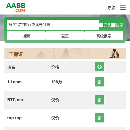
导航
开头
结尾
搜索
重置
高级搜索
王保证
域名
价格
1J.com
198万
BTC.net
议价
top.top
议价