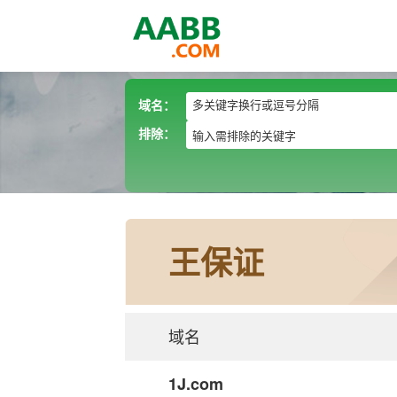
域名：
排除：
王保证
域名
1J.com