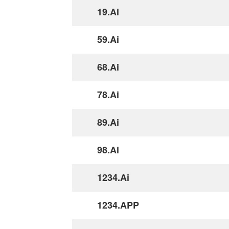
19.Ai
59.Ai
68.Ai
78.Ai
89.Ai
98.Ai
1234.Ai
1234.APP