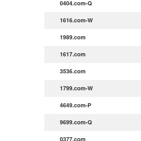
0404.com-Q
1616.com-W
1989.com
1617.com
3536.com
1799.com-W
4649.com-P
9699.com-Q
0377.com