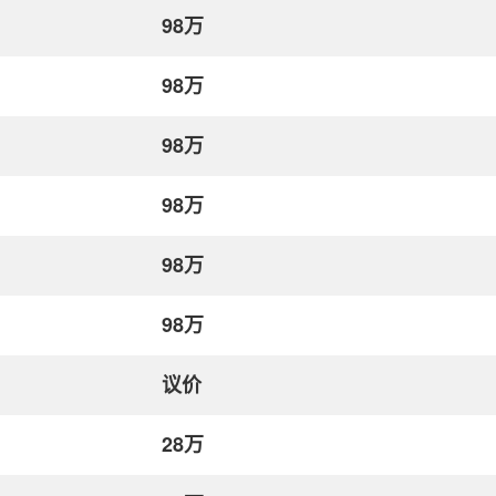
98万
98万
98万
98万
98万
98万
议价
28万