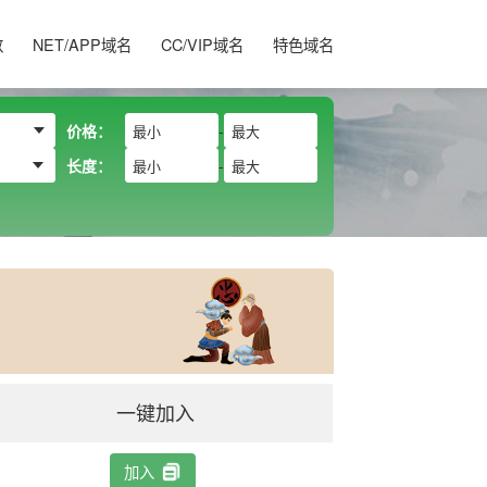
数
NET/APP域名
CC/VIP域名
特色域名
价格：
-
长度：
-
一键加入
加入