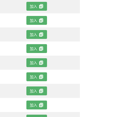
加入
加入
加入
加入
加入
加入
加入
加入