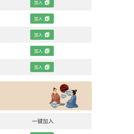
加入
加入
加入
加入
加入
一键加入