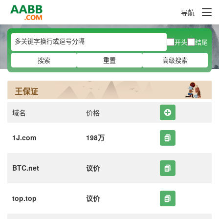
导航
开头
结尾
搜索
重置
高级搜索
王保证
域名
价格
1J.com
198万
BTC.net
议价
top.top
议价