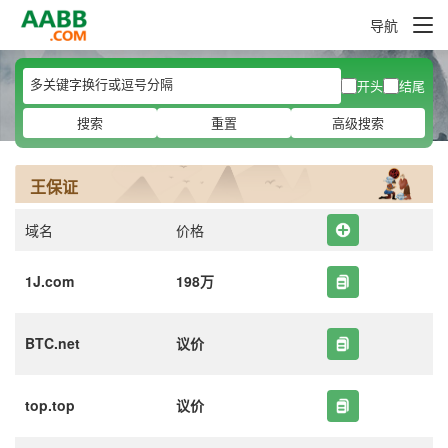
导航
开头
结尾
搜索
重置
高级搜索
王保证
域名
价格
1J.com
198万
BTC.net
议价
top.top
议价