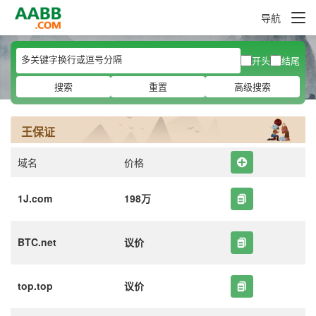
导航
开头
结尾
搜索
重置
高级搜索
王保证
域名
价格
1J.com
198万
BTC.net
议价
top.top
议价