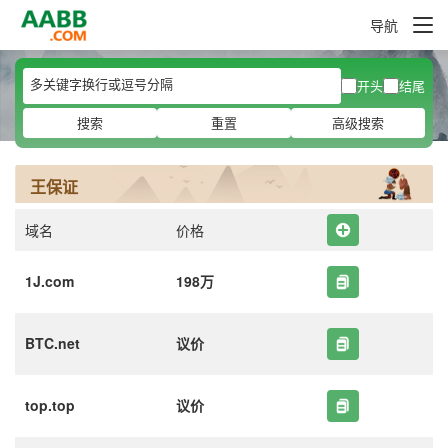
导航
开头
结尾
搜索
重置
高级搜索
王保证
域名
价格
1J.com
198万
BTC.net
议价
top.top
议价