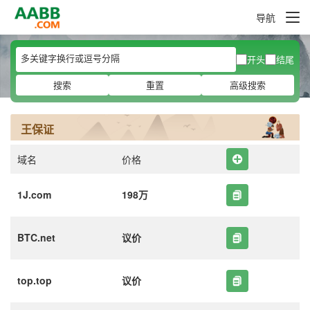
导航
开头
结尾
搜索
重置
高级搜索
王保证
域名
价格
1J.com
198万
BTC.net
议价
top.top
议价